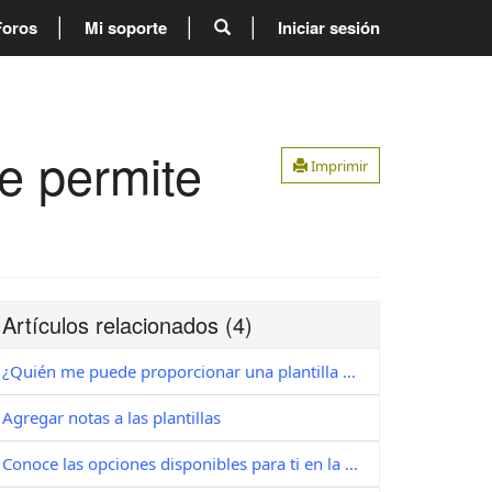
Foros
Mi soporte
Iniciar sesión
e permite
Imprimir
Artículos relacionados
(4)
¿Quién me puede proporcionar una plantilla de carga?
Agregar notas a las plantillas
Conoce las opciones disponibles para ti en la barra de Herramientas del editor de documentos Instancia XBRL de la aplicación Abax